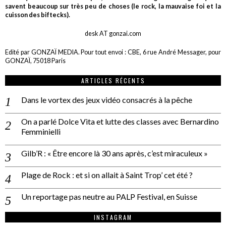
savent beaucoup sur très peu de choses (le rock, la mauvaise foi et la
cuisson des biftecks).
desk AT gonzai.com
Edité par GONZAÏ MEDIA. Pour tout envoi : CBE, 6 rue André Messager, pour
GONZAÏ, 75018 Paris
ARTICLES RÉCENTS
Dans le vortex des jeux vidéo consacrés à la pêche
On a parlé Dolce Vita et lutte des classes avec Bernardino
Femminielli
Gilb’R : « Être encore là 30 ans après, c’est miraculeux »
Plage de Rock : et si on allait à Saint Trop’ cet été ?
Un reportage pas neutre au PALP Festival, en Suisse
INSTAGRAM