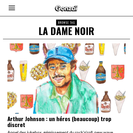
BROWSE TAG
LA DAME NOIR
Arthur Johnson : un héros (beaucoup) trop
discret
Appel des jukebox, gémissement du rock’n’roll, new wave