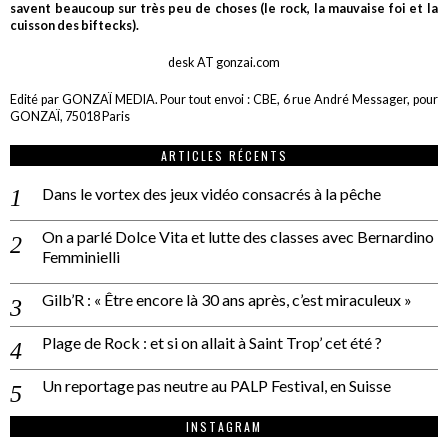
savent beaucoup sur très peu de choses (le rock, la mauvaise foi et la
cuisson des biftecks).
desk AT gonzai.com
Edité par GONZAÏ MEDIA. Pour tout envoi : CBE, 6 rue André Messager, pour
GONZAÏ, 75018 Paris
ARTICLES RÉCENTS
Dans le vortex des jeux vidéo consacrés à la pêche
On a parlé Dolce Vita et lutte des classes avec Bernardino
Femminielli
Gilb’R : « Être encore là 30 ans après, c’est miraculeux »
Plage de Rock : et si on allait à Saint Trop’ cet été ?
Un reportage pas neutre au PALP Festival, en Suisse
INSTAGRAM