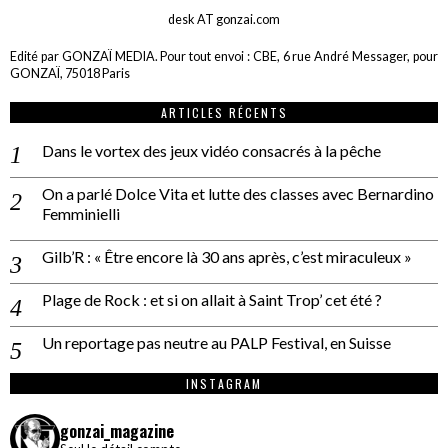
desk AT gonzai.com
Edité par GONZAÏ MEDIA. Pour tout envoi : CBE, 6 rue André Messager, pour
GONZAÏ, 75018 Paris
ARTICLES RÉCENTS
Dans le vortex des jeux vidéo consacrés à la pêche
On a parlé Dolce Vita et lutte des classes avec Bernardino
Femminielli
Gilb’R : « Être encore là 30 ans après, c’est miraculeux »
Plage de Rock : et si on allait à Saint Trop’ cet été ?
Un reportage pas neutre au PALP Festival, en Suisse
INSTAGRAM
gonzai_magazine