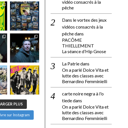
vidéo consacrés à la
pêche
Dans le vortex des jeux
vidéos consacrés à la
pêche
dans
PACÔME
THIELLEMENT
La séance d’Hip Gnose
La Patrie
dans
On a parlé Dolce Vita et
lutte des classes avec
Bernardino Femminielli
carte noire negra à l'o
tiede
dans
ARGER PLUS
On a parlé Dolce Vita et
lutte des classes avec
ivre sur Instagram
Bernardino Femminielli