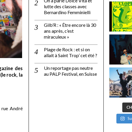
On a parlé Dolce Vita et
lutte des classes avec
Bernardino Femminielli
Gilb’R : « Être encore là 30
ans après, c’est
miraculeux »
Plage de Rock : et si on
allait à Saint Trop’ cet été ?
Un reportage pas neutre
gazine des
au PALP Festival, en Suisse
le rock, la
CH
 rue André
Su