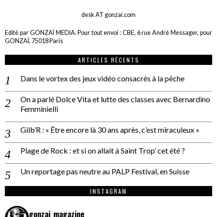
desk AT gonzai.com
Edité par GONZAÏ MEDIA. Pour tout envoi : CBE, 6 rue André Messager, pour
GONZAÏ, 75018 Paris
ARTICLES RÉCENTS
Dans le vortex des jeux vidéo consacrés à la pêche
On a parlé Dolce Vita et lutte des classes avec Bernardino
Femminielli
Gilb’R : « Être encore là 30 ans après, c’est miraculeux »
Plage de Rock : et si on allait à Saint Trop’ cet été ?
Un reportage pas neutre au PALP Festival, en Suisse
INSTAGRAM
gonzai_magazine