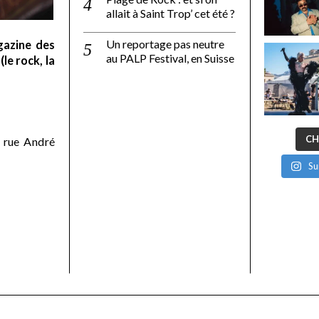
allait à Saint Trop’ cet été ?
Un reportage pas neutre
gazine des
au PALP Festival, en Suisse
le rock, la
CH
 rue André
Su