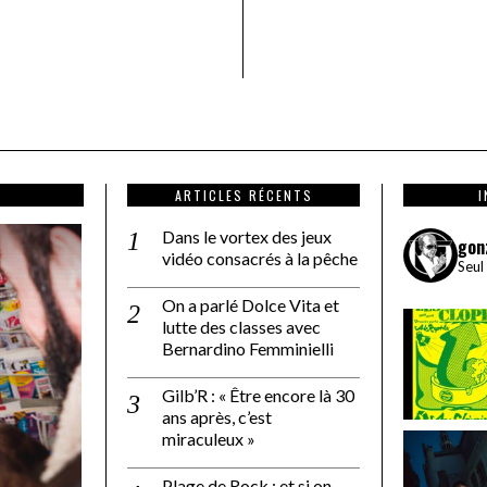
ARTICLES RÉCENTS
Dans le vortex des jeux
gon
vidéo consacrés à la pêche
Seul
On a parlé Dolce Vita et
lutte des classes avec
Bernardino Femminielli
Gilb’R : « Être encore là 30
ans après, c’est
miraculeux »
Plage de Rock : et si on