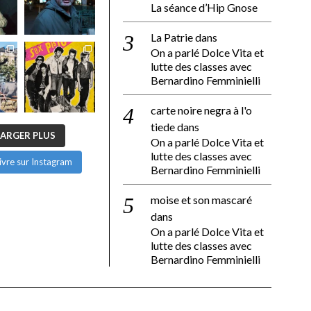
La séance d’Hip Gnose
La Patrie
dans
On a parlé Dolce Vita et
lutte des classes avec
Bernardino Femminielli
carte noire negra à l'o
tiede
dans
ARGER PLUS
On a parlé Dolce Vita et
lutte des classes avec
ivre sur Instagram
Bernardino Femminielli
moise et son mascaré
dans
On a parlé Dolce Vita et
lutte des classes avec
Bernardino Femminielli