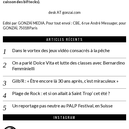
cuisson des biftecks).
desk AT gonzai.com
Edité par GONZAÏ MEDIA. Pour tout envoi : CBE, 6 rue André Messager, pour
GONZAÏ, 75018 Paris
ARTICLES RÉCENTS
Dans le vortex des jeux vidéo consacrés à la pêche
On a parlé Dolce Vita et lutte des classes avec Bernardino
Femminielli
Gilb’R : « Être encore là 30 ans après, c’est miraculeux »
Plage de Rock : et si on allait à Saint Trop’ cet été ?
Un reportage pas neutre au PALP Festival, en Suisse
INSTAGRAM