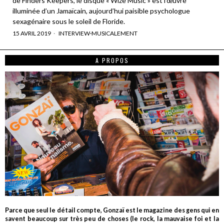
de Finders Keepers, le disque « Wize Music » est l’œuvre
illuminée d’un Jamaïcain, aujourd’hui paisible psychologue
sexagénaire sous le soleil de Floride.
15 AVRIL 2019
INTERVIEW
·
MUSICALEMENT
A PROPOS
Parce que seul le détail compte, Gonzaï est le magazine des gens qui en
savent beaucoup sur très peu de choses (le rock, la mauvaise foi et la