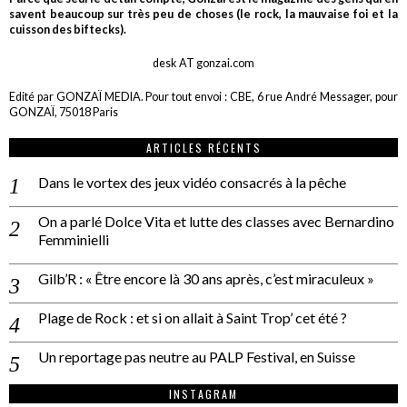
savent beaucoup sur très peu de choses (le rock, la mauvaise foi et la
cuisson des biftecks).
desk AT gonzai.com
Edité par GONZAÏ MEDIA. Pour tout envoi : CBE, 6 rue André Messager, pour
GONZAÏ, 75018 Paris
ARTICLES RÉCENTS
Dans le vortex des jeux vidéo consacrés à la pêche
On a parlé Dolce Vita et lutte des classes avec Bernardino
Femminielli
Gilb’R : « Être encore là 30 ans après, c’est miraculeux »
Plage de Rock : et si on allait à Saint Trop’ cet été ?
Un reportage pas neutre au PALP Festival, en Suisse
INSTAGRAM