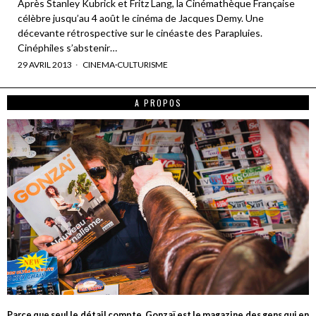
Après Stanley Kubrick et Fritz Lang, la Cinémathèque Française
célèbre jusqu’au 4 août le cinéma de Jacques Demy. Une
décevante rétrospective sur le cinéaste des Parapluies.
Cinéphiles s’abstenir…
29 AVRIL 2013
CINEMA
·
CULTURISME
A PROPOS
Parce que seul le détail compte, Gonzaï est le magazine des gens qui en