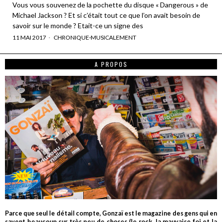
Vous vous souvenez de la pochette du disque « Dangerous » de
Michael Jackson ? Et si c’était tout ce que l’on avait besoin de
savoir sur le monde ? Etait-ce un signe des
11 MAI 2017
CHRONIQUE
·
MUSICALEMENT
A PROPOS
Parce que seul le détail compte, Gonzaï est le magazine des gens qui en
savent beaucoup sur très peu de choses (le rock, la mauvaise foi et la