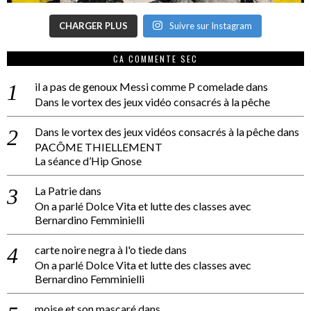
CHARGER PLUS
Suivre sur Instagram
CA COMMENTE SEC
il a pas de genoux Messi comme P comelade
dans
Dans le vortex des jeux vidéo consacrés à la pêche
Dans le vortex des jeux vidéos consacrés à la pêche
dans
PACÔME THIELLEMENT
La séance d’Hip Gnose
La Patrie
dans
On a parlé Dolce Vita et lutte des classes avec
Bernardino Femminielli
carte noire negra à l'o tiede
dans
On a parlé Dolce Vita et lutte des classes avec
Bernardino Femminielli
moise et son mascaré
dans