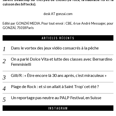
cuisson des biftecks).
desk AT gonzai.com
Edité par GONZAÏ MEDIA. Pour tout envoi : CBE, 6 rue André Messager, pour
GONZAÏ, 75018 Paris
ARTICLES RÉCENTS
Dans le vortex des jeux vidéo consacrés à la pêche
On a parlé Dolce Vita et lutte des classes avec Bernardino
Femminielli
Gilb’R : « Être encore là 30 ans après, c’est miraculeux »
Plage de Rock : et si on allait à Saint Trop’ cet été ?
Un reportage pas neutre au PALP Festival, en Suisse
INSTAGRAM