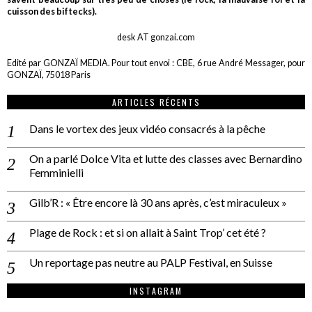
cuisson des biftecks).
desk AT gonzai.com
Edité par GONZAÏ MEDIA. Pour tout envoi : CBE, 6 rue André Messager, pour
GONZAÏ, 75018 Paris
ARTICLES RÉCENTS
Dans le vortex des jeux vidéo consacrés à la pêche
On a parlé Dolce Vita et lutte des classes avec Bernardino
Femminielli
Gilb’R : « Être encore là 30 ans après, c’est miraculeux »
Plage de Rock : et si on allait à Saint Trop’ cet été ?
Un reportage pas neutre au PALP Festival, en Suisse
INSTAGRAM