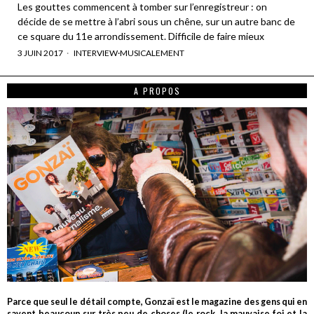
Les gouttes commencent à tomber sur l’enregistreur : on
décide de se mettre à l’abri sous un chêne, sur un autre banc de
ce square du 11e arrondissement. Difficile de faire mieux
3 JUIN 2017
INTERVIEW
·
MUSICALEMENT
A PROPOS
Parce que seul le détail compte, Gonzaï est le magazine des gens qui en
savent beaucoup sur très peu de choses (le rock, la mauvaise foi et la