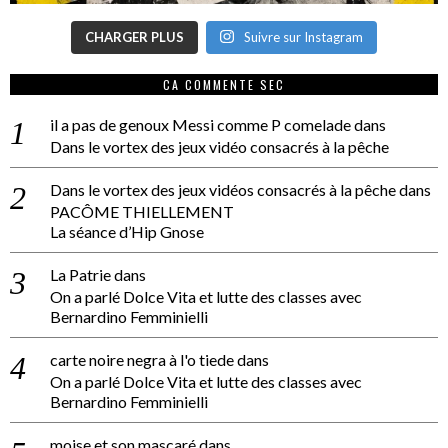
CHARGER PLUS
Suivre sur Instagram
CA COMMENTE SEC
il a pas de genoux Messi comme P comelade
dans
Dans le vortex des jeux vidéo consacrés à la pêche
Dans le vortex des jeux vidéos consacrés à la pêche
dans
PACÔME THIELLEMENT
La séance d’Hip Gnose
La Patrie
dans
On a parlé Dolce Vita et lutte des classes avec
Bernardino Femminielli
carte noire negra à l'o tiede
dans
On a parlé Dolce Vita et lutte des classes avec
Bernardino Femminielli
moise et son mascaré
dans