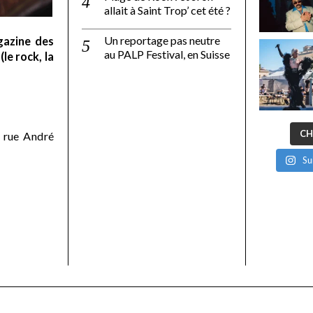
allait à Saint Trop’ cet été ?
Un reportage pas neutre
gazine des
au PALP Festival, en Suisse
le rock, la
CH
 rue André
Su