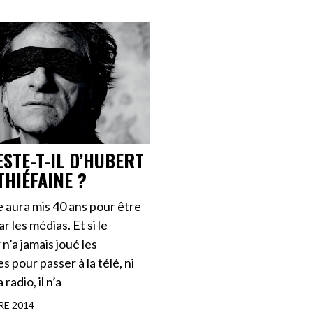
ESTE-T-IL D’HUBERT
THIÉFAINE ?
 aura mis 40 ans pour être
r les médias. Et si le
n’a jamais joué les
 pour passer à la télé, ni
radio, il n’a
RE 2014