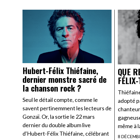
Hubert-Félix Thiéfaine,
QUE R
dernier monstre sacré de
FÉLIX-
la chanson rock ?
Thiéfaine
Seul le détail compte, comme le
adopté pa
savent pertinemment les lecteurs de
chanteur 
Gonzaï. Or, la sortie le 22 mars
gagneuses
dernier du double album live
même à la 
d'Hubert-Félix Thiéfaine, célébrant
8 DÉCEMB