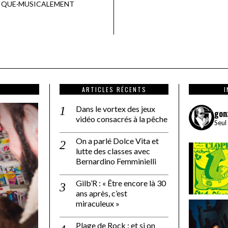
IQUE
·
MUSICALEMENT
ARTICLES RÉCENTS
Dans le vortex des jeux
gon
vidéo consacrés à la pêche
Seul
On a parlé Dolce Vita et
lutte des classes avec
Bernardino Femminielli
Gilb’R : « Être encore là 30
ans après, c’est
miraculeux »
Plage de Rock : et si on