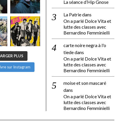
La séance d’Hip Gnose
La Patrie
dans
On a parlé Dolce Vita et
lutte des classes avec
Bernardino Femminielli
carte noire negra à l'o
tiede
dans
ARGER PLUS
On a parlé Dolce Vita et
lutte des classes avec
ivre sur Instagram
Bernardino Femminielli
moise et son mascaré
dans
On a parlé Dolce Vita et
lutte des classes avec
Bernardino Femminielli