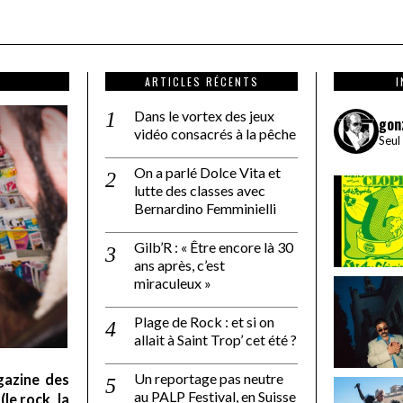
ARTICLES RÉCENTS
Dans le vortex des jeux
gon
vidéo consacrés à la pêche
Seul
On a parlé Dolce Vita et
lutte des classes avec
Bernardino Femminielli
Gilb’R : « Être encore là 30
ans après, c’est
miraculeux »
Plage de Rock : et si on
allait à Saint Trop’ cet été ?
Un reportage pas neutre
gazine des
au PALP Festival, en Suisse
le rock, la