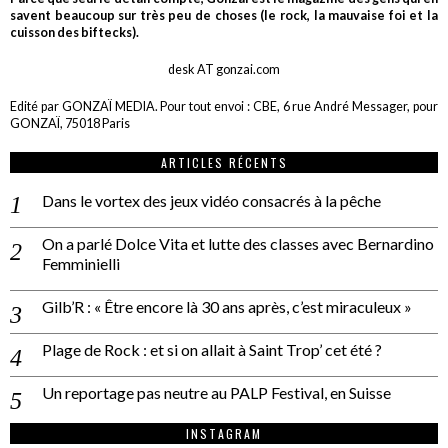
savent beaucoup sur très peu de choses (le rock, la mauvaise foi et la
cuisson des biftecks).
desk AT gonzai.com
Edité par GONZAÏ MEDIA. Pour tout envoi : CBE, 6 rue André Messager, pour
GONZAÏ, 75018 Paris
ARTICLES RÉCENTS
Dans le vortex des jeux vidéo consacrés à la pêche
On a parlé Dolce Vita et lutte des classes avec Bernardino
Femminielli
Gilb’R : « Être encore là 30 ans après, c’est miraculeux »
Plage de Rock : et si on allait à Saint Trop’ cet été ?
Un reportage pas neutre au PALP Festival, en Suisse
INSTAGRAM