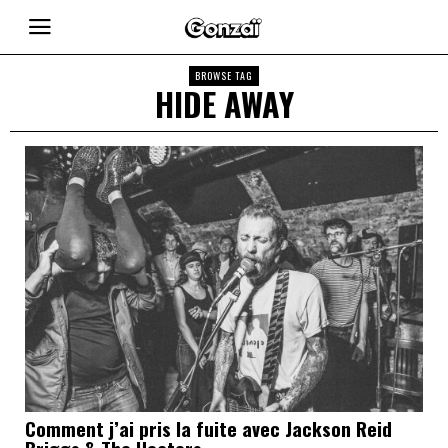
BROWSE TAG
HIDE AWAY
Comment j’ai pris la fuite avec Jackson Reid
Briggs & The Heaters