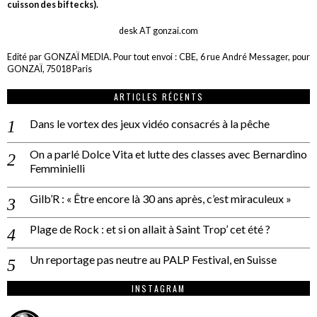
cuisson des biftecks).
desk AT gonzai.com
Edité par GONZAÏ MEDIA. Pour tout envoi : CBE, 6 rue André Messager, pour
GONZAÏ, 75018 Paris
ARTICLES RÉCENTS
Dans le vortex des jeux vidéo consacrés à la pêche
On a parlé Dolce Vita et lutte des classes avec Bernardino
Femminielli
Gilb’R : « Être encore là 30 ans après, c’est miraculeux »
Plage de Rock : et si on allait à Saint Trop’ cet été ?
Un reportage pas neutre au PALP Festival, en Suisse
INSTAGRAM