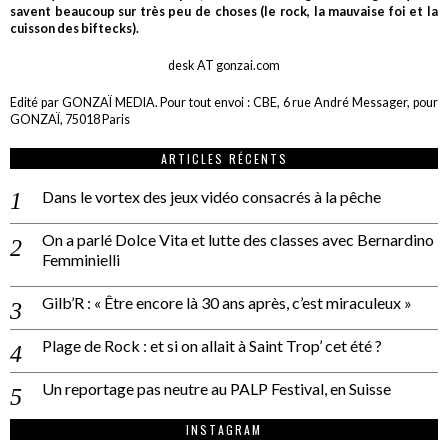
savent beaucoup sur très peu de choses (le rock, la mauvaise foi et la
cuisson des biftecks).
desk AT gonzai.com
Edité par GONZAÏ MEDIA. Pour tout envoi : CBE, 6 rue André Messager, pour
GONZAÏ, 75018 Paris
ARTICLES RÉCENTS
Dans le vortex des jeux vidéo consacrés à la pêche
On a parlé Dolce Vita et lutte des classes avec Bernardino
Femminielli
Gilb’R : « Être encore là 30 ans après, c’est miraculeux »
Plage de Rock : et si on allait à Saint Trop’ cet été ?
Un reportage pas neutre au PALP Festival, en Suisse
INSTAGRAM