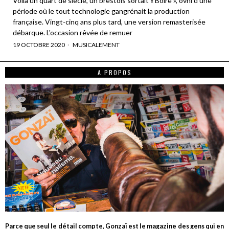
Voilà un quart de siècle, un brestois sortait « Boire », ovni d'une
période où le tout technologie gangrénait la production
française. Vingt-cinq ans plus tard, une version remasterisée
débarque. L'occasion rêvée de remuer
19 OCTOBRE 2020
MUSICALEMENT
A PROPOS
Parce que seul le détail compte, Gonzaï est le magazine des gens qui en