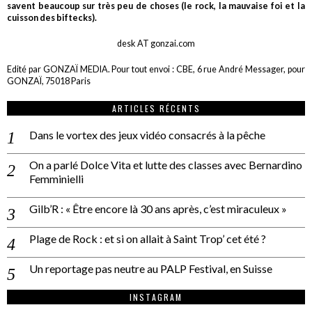
savent beaucoup sur très peu de choses (le rock, la mauvaise foi et la
cuisson des biftecks).
desk AT gonzai.com
Edité par GONZAÏ MEDIA. Pour tout envoi : CBE, 6 rue André Messager, pour
GONZAÏ, 75018 Paris
ARTICLES RÉCENTS
Dans le vortex des jeux vidéo consacrés à la pêche
On a parlé Dolce Vita et lutte des classes avec Bernardino
Femminielli
Gilb’R : « Être encore là 30 ans après, c’est miraculeux »
Plage de Rock : et si on allait à Saint Trop’ cet été ?
Un reportage pas neutre au PALP Festival, en Suisse
INSTAGRAM