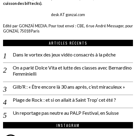
cuisson des biftecks).
desk AT gonzai.com
Edité par GONZAÏ MEDIA. Pour tout envoi : CBE, 6 rue André Messager, pour
GONZAÏ, 75018 Paris
ARTICLES RÉCENTS
Dans le vortex des jeux vidéo consacrés à la pêche
On a parlé Dolce Vita et lutte des classes avec Bernardino
Femminielli
Gilb’R : « Être encore là 30 ans après, c’est miraculeux »
Plage de Rock : et si on allait à Saint Trop’ cet été ?
Un reportage pas neutre au PALP Festival, en Suisse
INSTAGRAM