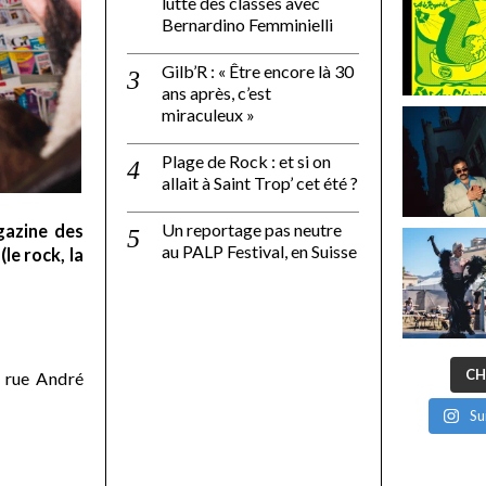
lutte des classes avec
Bernardino Femminielli
Gilb’R : « Être encore là 30
ans après, c’est
miraculeux »
Plage de Rock : et si on
allait à Saint Trop’ cet été ?
Un reportage pas neutre
gazine des
au PALP Festival, en Suisse
le rock, la
CH
 rue André
Su