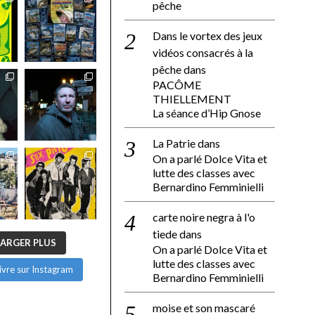
pêche
Dans le vortex des jeux
vidéos consacrés à la
pêche
dans
PACÔME
THIELLEMENT
La séance d’Hip Gnose
La Patrie
dans
On a parlé Dolce Vita et
lutte des classes avec
Bernardino Femminielli
carte noire negra à l'o
tiede
dans
ARGER PLUS
On a parlé Dolce Vita et
lutte des classes avec
ivre sur Instagram
Bernardino Femminielli
moise et son mascaré