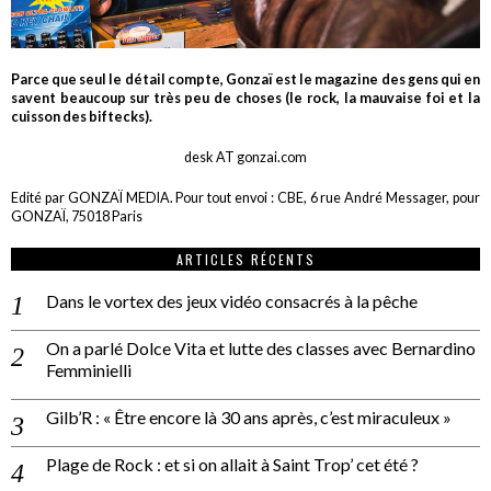
Parce que seul le détail compte, Gonzaï est le magazine des gens qui en
savent beaucoup sur très peu de choses (le rock, la mauvaise foi et la
cuisson des biftecks).
desk AT gonzai.com
Edité par GONZAÏ MEDIA. Pour tout envoi : CBE, 6 rue André Messager, pour
GONZAÏ, 75018 Paris
ARTICLES RÉCENTS
Dans le vortex des jeux vidéo consacrés à la pêche
On a parlé Dolce Vita et lutte des classes avec Bernardino
Femminielli
Gilb’R : « Être encore là 30 ans après, c’est miraculeux »
Plage de Rock : et si on allait à Saint Trop’ cet été ?