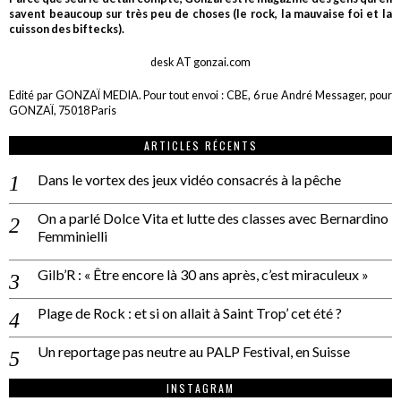
savent beaucoup sur très peu de choses (le rock, la mauvaise foi et la
cuisson des biftecks).
desk AT gonzai.com
Edité par GONZAÏ MEDIA. Pour tout envoi : CBE, 6 rue André Messager, pour
GONZAÏ, 75018 Paris
ARTICLES RÉCENTS
Dans le vortex des jeux vidéo consacrés à la pêche
On a parlé Dolce Vita et lutte des classes avec Bernardino
Femminielli
Gilb’R : « Être encore là 30 ans après, c’est miraculeux »
Plage de Rock : et si on allait à Saint Trop’ cet été ?
Un reportage pas neutre au PALP Festival, en Suisse
INSTAGRAM