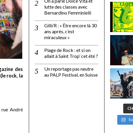
On a parlé Dolce Vita et
lutte des classes avec
Bernardino Femminielli
Gilb’R : « Être encore là 30
ans après, c’est
miraculeux »
Plage de Rock : et si on
allait à Saint Trop’ cet été ?
Un reportage pas neutre
gazine des
au PALP Festival, en Suisse
le rock, la
CH
 rue André
Su