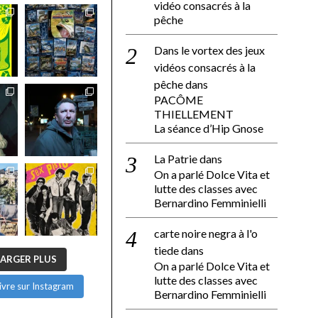
vidéo consacrés à la
pêche
Dans le vortex des jeux
vidéos consacrés à la
pêche
dans
PACÔME
THIELLEMENT
La séance d’Hip Gnose
La Patrie
dans
On a parlé Dolce Vita et
lutte des classes avec
Bernardino Femminielli
carte noire negra à l'o
tiede
dans
ARGER PLUS
On a parlé Dolce Vita et
lutte des classes avec
ivre sur Instagram
Bernardino Femminielli