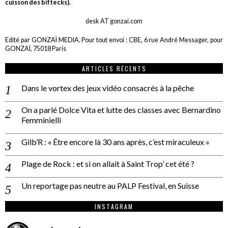
cuisson des biftecks).
desk AT gonzai.com
Edité par GONZAÏ MEDIA. Pour tout envoi : CBE, 6 rue André Messager, pour
GONZAÏ, 75018 Paris
ARTICLES RÉCENTS
Dans le vortex des jeux vidéo consacrés à la pêche
On a parlé Dolce Vita et lutte des classes avec Bernardino
Femminielli
Gilb’R : « Être encore là 30 ans après, c’est miraculeux »
Plage de Rock : et si on allait à Saint Trop’ cet été ?
Un reportage pas neutre au PALP Festival, en Suisse
INSTAGRAM