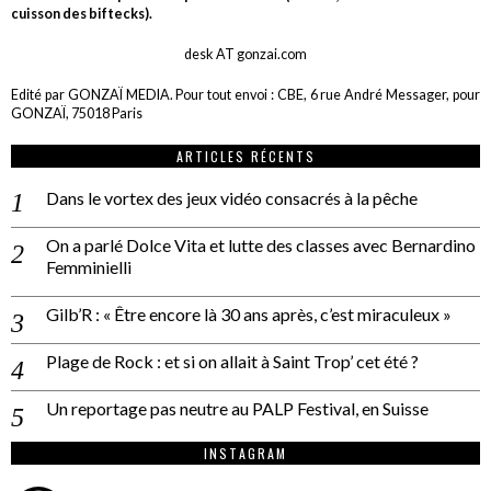
cuisson des biftecks).
desk AT gonzai.com
Edité par GONZAÏ MEDIA. Pour tout envoi : CBE, 6 rue André Messager, pour
GONZAÏ, 75018 Paris
ARTICLES RÉCENTS
Dans le vortex des jeux vidéo consacrés à la pêche
On a parlé Dolce Vita et lutte des classes avec Bernardino
Femminielli
Gilb’R : « Être encore là 30 ans après, c’est miraculeux »
Plage de Rock : et si on allait à Saint Trop’ cet été ?
Un reportage pas neutre au PALP Festival, en Suisse
INSTAGRAM