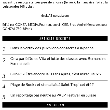
savent beaucoup sur très peu de choses (le rock, la mauvaise foi et la
cuisson des biftecks).
desk AT gonzai.com
Edité par GONZAÏ MEDIA. Pour tout envoi : CBE, 6 rue André Messager, pour
GONZAÏ, 75018 Paris
ARTICLES RÉCENTS
Dans le vortex des jeux vidéo consacrés à la pêche
On a parlé Dolce Vita et lutte des classes avec Bernardino
Femminielli
Gilb’R : « Être encore là 30 ans après, c’est miraculeux »
Plage de Rock : et si on allait à Saint Trop’ cet été ?
Un reportage pas neutre au PALP Festival, en Suisse
INSTAGRAM