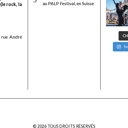
au PALP Festival, en Suisse
le rock, la
CH
 rue André
Su
©
2026
TOUS DROITS RÉSERVÉS