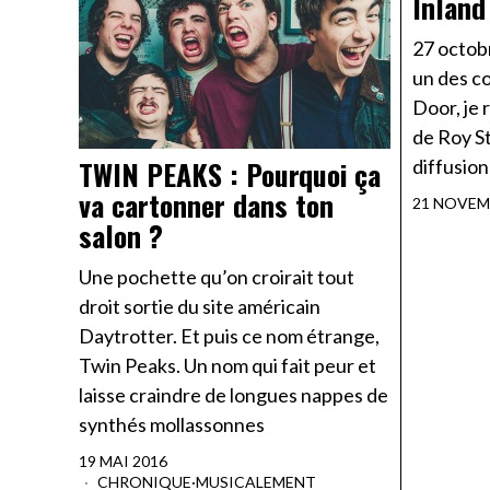
Inland
27 octobr
un des c
Door, je 
de Roy St
TWIN PEAKS : Pourquoi ça
diffusion
va cartonner dans ton
21 NOVEM
salon ?
Une pochette qu’on croirait tout
droit sortie du site américain
Daytrotter. Et puis ce nom étrange,
Twin Peaks. Un nom qui fait peur et
laisse craindre de longues nappes de
synthés mollassonnes
19 MAI 2016
CHRONIQUE
·
MUSICALEMENT