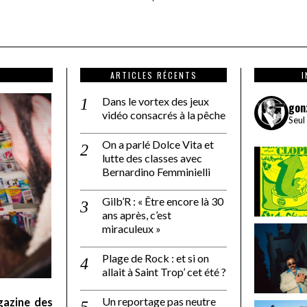
ARTICLES RÉCENTS
Dans le vortex des jeux
gon
vidéo consacrés à la pêche
Seul
On a parlé Dolce Vita et
lutte des classes avec
Bernardino Femminielli
Gilb’R : « Être encore là 30
ans après, c’est
miraculeux »
Plage de Rock : et si on
allait à Saint Trop’ cet été ?
Un reportage pas neutre
gazine des