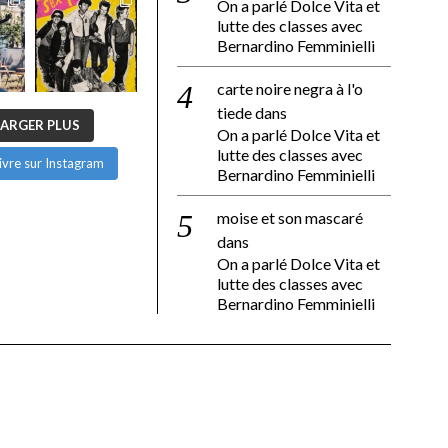
On a parlé Dolce Vita et
lutte des classes avec
Bernardino Femminielli
carte noire negra à l'o
tiede
dans
ARGER PLUS
On a parlé Dolce Vita et
lutte des classes avec
ivre sur Instagram
Bernardino Femminielli
moise et son mascaré
dans
On a parlé Dolce Vita et
lutte des classes avec
Bernardino Femminielli