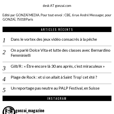
desk AT gonzai.com
Edité par GONZAÏ MEDIA. Pour tout envoi : CBE, 6 rue André Messager, pour
GONZAÏ, 75018 Paris
ARTICLES RÉCENTS
Dans le vortex des jeux vidéo consacrés à la pêche
On a parlé Dolce Vita et lutte des classes avec Bernardino
Femminielli
Gilb’R : « Être encore là 30 ans après, c’est miraculeux »
Plage de Rock : et si on allait à Saint Trop’ cet été ?
Un reportage pas neutre au PALP Festival, en Suisse
INSTAGRAM
gonzai_magazine