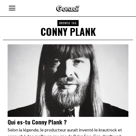
BROWSE TAG
CONNY PLANK
Qui es-tu Conny Plank ?
Selon la légende, le producteur aurait inventé le krautrock et