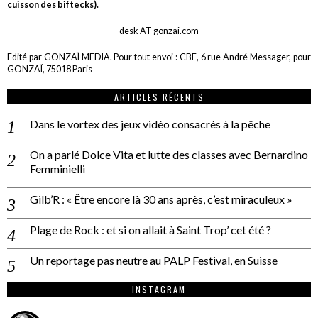
cuisson des biftecks).
desk AT gonzai.com
Edité par GONZAÏ MEDIA. Pour tout envoi : CBE, 6 rue André Messager, pour
GONZAÏ, 75018 Paris
ARTICLES RÉCENTS
Dans le vortex des jeux vidéo consacrés à la pêche
On a parlé Dolce Vita et lutte des classes avec Bernardino
Femminielli
Gilb’R : « Être encore là 30 ans après, c’est miraculeux »
Plage de Rock : et si on allait à Saint Trop’ cet été ?
Un reportage pas neutre au PALP Festival, en Suisse
INSTAGRAM