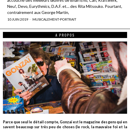
accouché des meilleurs œuvres de Brian Eno, Can, Kraftwerk,
Neu!, Devo, Eurythmics, D.A.F. et… des Rita Mitsouko. Pourtant,
contrairement aux George Martin,
10 JUIN 2019
MUSICALEMENT
·
PORTRAIT
A PROPOS
Parce que seul le détail compte, Gonzaï est le magazine des gens qui en
savent beaucoup sur très peu de choses (le rock, la mauvaise foi et la