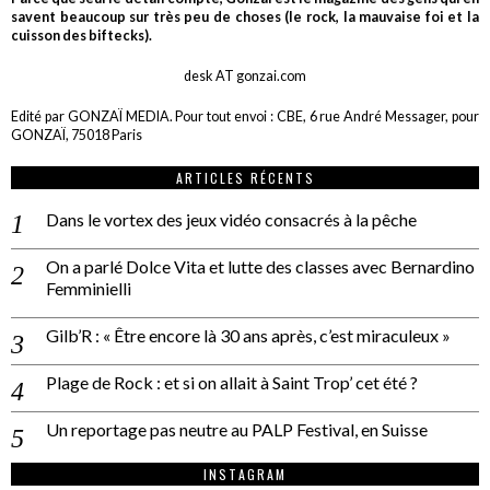
savent beaucoup sur très peu de choses (le rock, la mauvaise foi et la
cuisson des biftecks).
desk AT gonzai.com
Edité par GONZAÏ MEDIA. Pour tout envoi : CBE, 6 rue André Messager, pour
GONZAÏ, 75018 Paris
ARTICLES RÉCENTS
Dans le vortex des jeux vidéo consacrés à la pêche
On a parlé Dolce Vita et lutte des classes avec Bernardino
Femminielli
Gilb’R : « Être encore là 30 ans après, c’est miraculeux »
Plage de Rock : et si on allait à Saint Trop’ cet été ?
Un reportage pas neutre au PALP Festival, en Suisse
INSTAGRAM