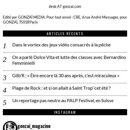
desk AT gonzai.com
Edité par GONZAÏ MEDIA. Pour tout envoi : CBE, 6 rue André Messager, pour
GONZAÏ, 75018 Paris
ARTICLES RÉCENTS
Dans le vortex des jeux vidéo consacrés à la pêche
On a parlé Dolce Vita et lutte des classes avec Bernardino
Femminielli
Gilb’R : « Être encore là 30 ans après, c’est miraculeux »
Plage de Rock : et si on allait à Saint Trop’ cet été ?
Un reportage pas neutre au PALP Festival, en Suisse
INSTAGRAM
gonzai_magazine