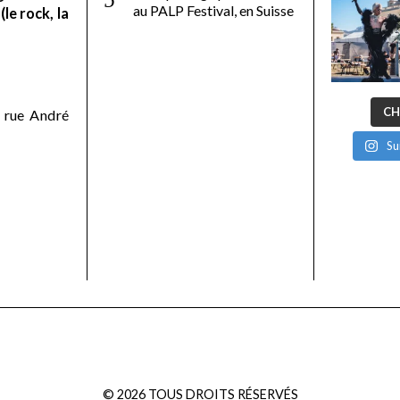
au PALP Festival, en Suisse
le rock, la
CH
 rue André
Su
©
2026
TOUS DROITS RÉSERVÉS