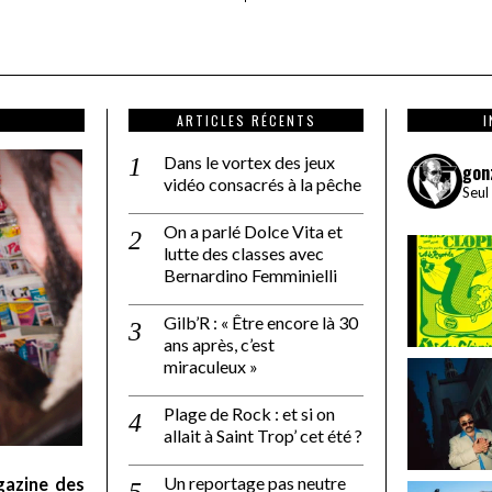
ARTICLES RÉCENTS
Dans le vortex des jeux
gon
vidéo consacrés à la pêche
Seul
On a parlé Dolce Vita et
lutte des classes avec
Bernardino Femminielli
Gilb’R : « Être encore là 30
ans après, c’est
miraculeux »
Plage de Rock : et si on
allait à Saint Trop’ cet été ?
Un reportage pas neutre
gazine des