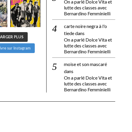
On a parlé Dolce Vita et
lutte des classes avec
Bernardino Femminielli
carte noire negra à l'o
tiede
dans
ARGER PLUS
On a parlé Dolce Vita et
lutte des classes avec
ivre sur Instagram
Bernardino Femminielli
moise et son mascaré
dans
On a parlé Dolce Vita et
lutte des classes avec
Bernardino Femminielli