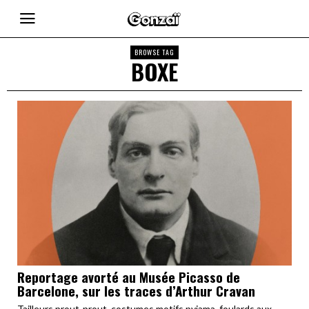
BROWSE TAG
BOXE
Reportage avorté au Musée Picasso de
Barcelone, sur les traces d’Arthur Cravan
Tailleurs prout-prout, costumes motifs pyjama, foulards aux