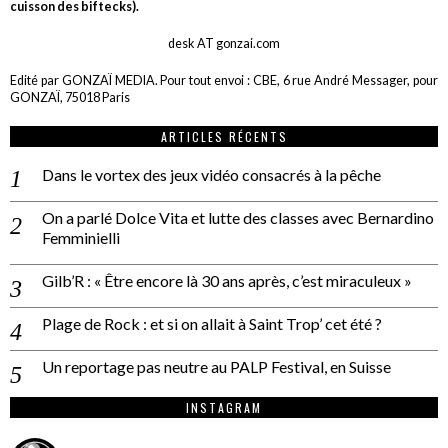
cuisson des biftecks).
desk AT gonzai.com
Edité par GONZAÏ MEDIA. Pour tout envoi : CBE, 6 rue André Messager, pour
GONZAÏ, 75018 Paris
ARTICLES RÉCENTS
Dans le vortex des jeux vidéo consacrés à la pêche
On a parlé Dolce Vita et lutte des classes avec Bernardino
Femminielli
Gilb’R : « Être encore là 30 ans après, c’est miraculeux »
Plage de Rock : et si on allait à Saint Trop’ cet été ?
Un reportage pas neutre au PALP Festival, en Suisse
INSTAGRAM