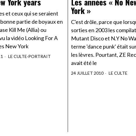
w York years
Les années « No Ne
York »
es et ceux qui se seraient
 bonne partie de boyaux en
C'est drôle, parce que lors
ase Kill Me (Allia) ou
sorties en 2003 les compila
vu la vidéo Looking For A
Mutant Disco et N.Y No Wav
les New York
terme 'dance punk' était su
les lèvres. Pourtant, ZE Re
11
LE CULTE
·
PORTRAIT
avait été le
24 JUILLET 2010
LE CULTE