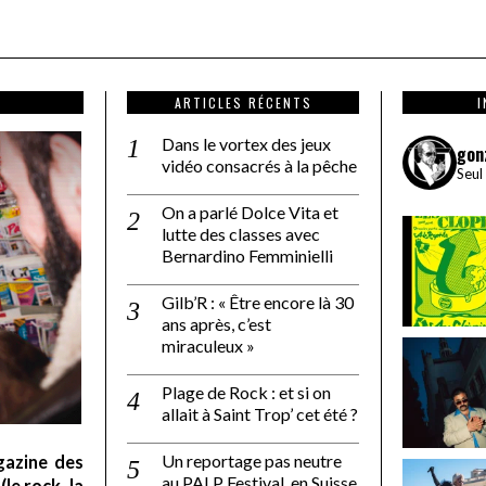
ARTICLES RÉCENTS
Dans le vortex des jeux
gon
vidéo consacrés à la pêche
Seul
On a parlé Dolce Vita et
lutte des classes avec
Bernardino Femminielli
Gilb’R : « Être encore là 30
ans après, c’est
miraculeux »
Plage de Rock : et si on
allait à Saint Trop’ cet été ?
Un reportage pas neutre
gazine des
au PALP Festival, en Suisse
le rock, la