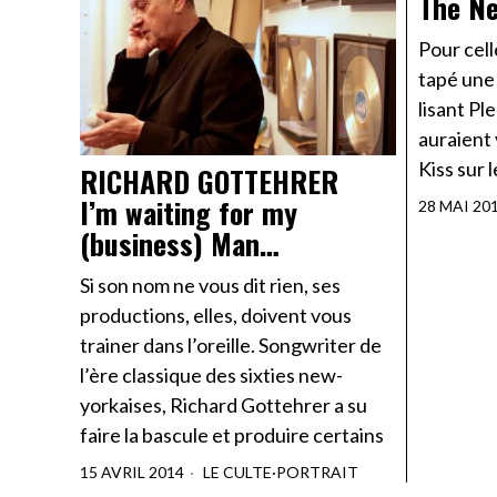
The Ne
Pour cell
tapé une
lisant Ple
auraient 
Kiss sur 
RICHARD GOTTEHRER
I’m waiting for my
28 MAI 20
(business) Man…
Si son nom ne vous dit rien, ses
productions, elles, doivent vous
trainer dans l’oreille. Songwriter de
l’ère classique des sixties new-
yorkaises, Richard Gottehrer a su
faire la bascule et produire certains
15 AVRIL 2014
LE CULTE
·
PORTRAIT