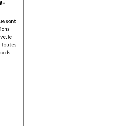
w-
que sont
tions
e, le
r toutes
cords