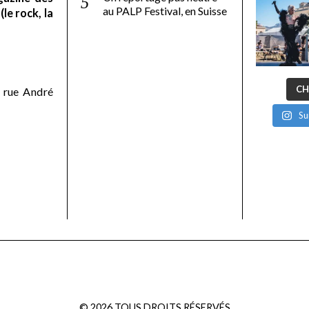
au PALP Festival, en Suisse
le rock, la
CH
 rue André
Su
©
2026
TOUS DROITS RÉSERVÉS