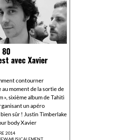
 80
est avec Xavier
mment contourner
e au moment de la sortie de
m », sixième album de Tahiti
organisant un apéro
 bien sûr ! Justin Timberlake
our body Xavier
RE 2014
IEW
·
MUSICALEMENT