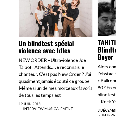
TAHITI
Un blindtest spécial
Blindt
violence avec Idles
Boyer
NEW ORDER – Ultraviolence Joe
Alors co
Talbot : Attends…Je reconnais le
l’obstacl
chanteur. C’est pas New Order ? J’ai
« Ballroo
quasiment jamais écouté ce groupe.
80 ? En 
Même si un de mes morceaux favoris
blindtest
de tous les temps est
– Rock Y
19 JUIN 2018
INTERVIEW
·
MUSICALEMENT
8 DÉCEMB
INTERV