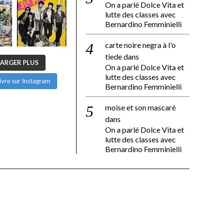
On a parlé Dolce Vita et
lutte des classes avec
Bernardino Femminielli
carte noire negra à l'o
tiede
dans
ARGER PLUS
On a parlé Dolce Vita et
lutte des classes avec
ivre sur Instagram
Bernardino Femminielli
moise et son mascaré
dans
On a parlé Dolce Vita et
lutte des classes avec
Bernardino Femminielli