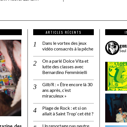
ARTICLES RÉCENTS
Dans le vortex des jeux
gon
vidéo consacrés à la pêche
Seul
On a parlé Dolce Vita et
lutte des classes avec
Bernardino Femminielli
Gilb’R : « Être encore là 30
ans après, c’est
miraculeux »
Plage de Rock : et si on
allait à Saint Trop’ cet été ?
Un reportage pas neutre
gazine des