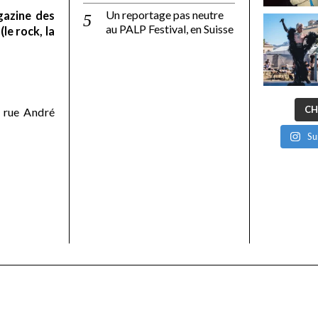
Un reportage pas neutre
gazine des
au PALP Festival, en Suisse
le rock, la
CH
 rue André
Su