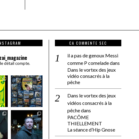
INSTAGRAM
CA COMMENTE SEC
il a pas de genoux Messi
zai_magazine
comme P comelade
dans
 le détail compte.
Dans le vortex des jeux
vidéo consacrés à la
pêche
Dans le vortex des jeux
vidéos consacrés à la
pêche
dans
PACÔME
THIELLEMENT
La séance d’Hip Gnose