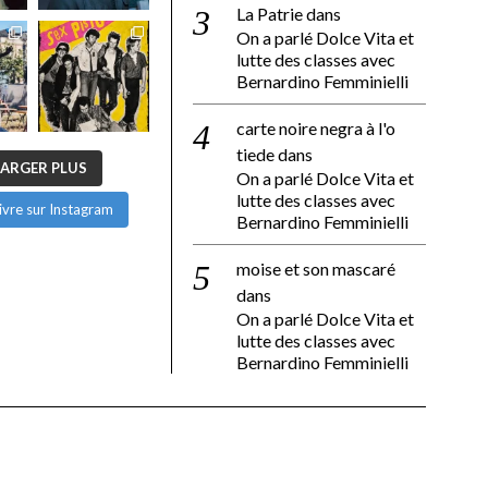
La Patrie
dans
On a parlé Dolce Vita et
lutte des classes avec
Bernardino Femminielli
carte noire negra à l'o
tiede
dans
ARGER PLUS
On a parlé Dolce Vita et
lutte des classes avec
ivre sur Instagram
Bernardino Femminielli
moise et son mascaré
dans
On a parlé Dolce Vita et
lutte des classes avec
Bernardino Femminielli