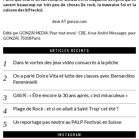
savent beaucoup sur très peu de choses (le rock, la mauvaise foi et la
cuisson des biftecks).
desk AT gonzai.com
Edité par GONZAÏ MEDIA. Pour tout envoi : CBE, 6 rue André Messager, pour
GONZAÏ, 75018 Paris
ARTICLES RÉCENTS
Dans le vortex des jeux vidéo consacrés à la pêche
On a parlé Dolce Vita et lutte des classes avec Bernardino
Femminielli
Gilb’R : « Être encore là 30 ans après, c’est miraculeux »
Plage de Rock : et si on allait à Saint Trop’ cet été ?
Un reportage pas neutre au PALP Festival, en Suisse
INSTAGRAM