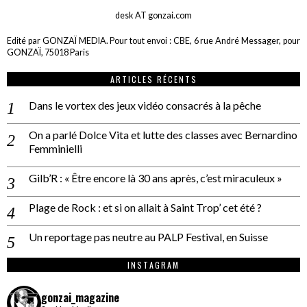
desk AT gonzai.com
Edité par GONZAÏ MEDIA. Pour tout envoi : CBE, 6 rue André Messager, pour
GONZAÏ, 75018 Paris
ARTICLES RÉCENTS
Dans le vortex des jeux vidéo consacrés à la pêche
On a parlé Dolce Vita et lutte des classes avec Bernardino
Femminielli
Gilb’R : « Être encore là 30 ans après, c’est miraculeux »
Plage de Rock : et si on allait à Saint Trop’ cet été ?
Un reportage pas neutre au PALP Festival, en Suisse
INSTAGRAM
gonzai_magazine