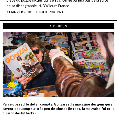
pièce du puzzle sixties qui s’en va. On ne parlera pas de la suite
de sa discographie ici. D’ailleurs France
11 JANVIER 2018
LE CULTE
·
PORTRAIT
A PROPOS
Parce que seul le détail compte, Gonzaï est le magazine des gens qui en
savent beaucoup sur très peu de choses (le rock, la mauvaise foi et la
cuisson des biftecks).