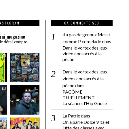
INSTAGRAM
CA COMMENTE SEC
il a pas de genoux Messi
zai_magazine
comme P comelade
dans
 le détail compte.
Dans le vortex des jeux
vidéo consacrés à la
pêche
Dans le vortex des jeux
vidéos consacrés à la
pêche
dans
PACÔME
THIELLEMENT
La séance d’Hip Gnose
La Patrie
dans
On a parlé Dolce Vita et
lutte des classes avec