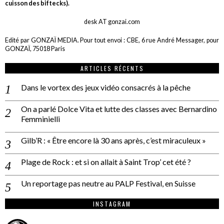
cuisson des biftecks).
desk AT gonzai.com
Edité par GONZAÏ MEDIA. Pour tout envoi : CBE, 6 rue André Messager, pour
GONZAÏ, 75018 Paris
ARTICLES RÉCENTS
Dans le vortex des jeux vidéo consacrés à la pêche
On a parlé Dolce Vita et lutte des classes avec Bernardino
Femminielli
Gilb’R : « Être encore là 30 ans après, c’est miraculeux »
Plage de Rock : et si on allait à Saint Trop’ cet été ?
Un reportage pas neutre au PALP Festival, en Suisse
INSTAGRAM