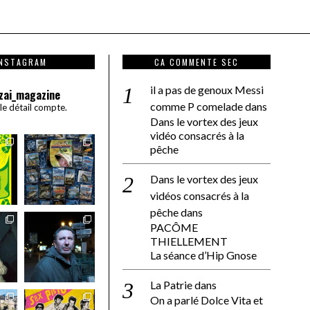
INSTAGRAM
CA COMMENTE SEC
il a pas de genoux Messi
zai_magazine
comme P comelade
dans
 le détail compte.
Dans le vortex des jeux
vidéo consacrés à la
pêche
Dans le vortex des jeux
vidéos consacrés à la
pêche
dans
PACÔME
THIELLEMENT
La séance d’Hip Gnose
La Patrie
dans
On a parlé Dolce Vita et