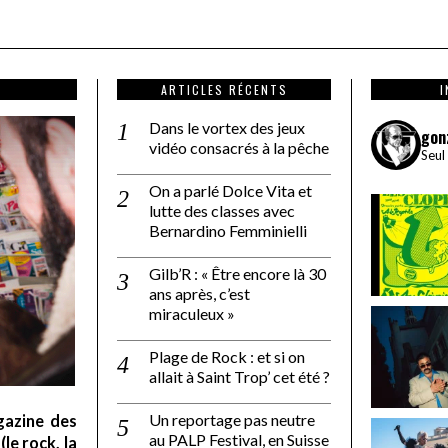
ARTICLES RÉCENTS
Dans le vortex des jeux
gon
vidéo consacrés à la pêche
Seul
On a parlé Dolce Vita et
lutte des classes avec
Bernardino Femminielli
Gilb’R : « Être encore là 30
ans après, c’est
miraculeux »
Plage de Rock : et si on
allait à Saint Trop’ cet été ?
Un reportage pas neutre
gazine des
au PALP Festival, en Suisse
le rock, la