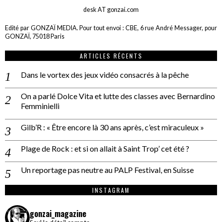
desk AT gonzai.com
Edité par GONZAÏ MEDIA. Pour tout envoi : CBE, 6 rue André Messager, pour
GONZAÏ, 75018 Paris
ARTICLES RÉCENTS
Dans le vortex des jeux vidéo consacrés à la pêche
On a parlé Dolce Vita et lutte des classes avec Bernardino
Femminielli
Gilb’R : « Être encore là 30 ans après, c’est miraculeux »
Plage de Rock : et si on allait à Saint Trop’ cet été ?
Un reportage pas neutre au PALP Festival, en Suisse
INSTAGRAM
gonzai_magazine