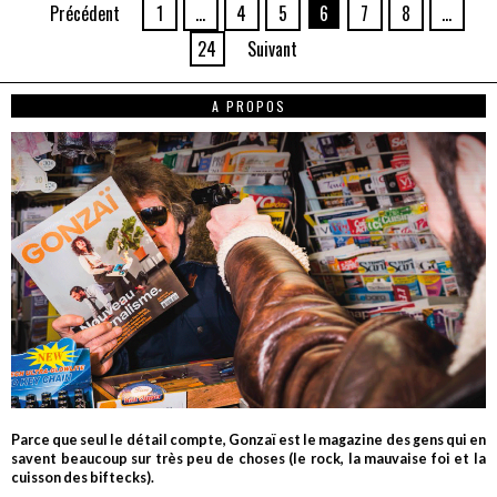
Précédent
1
…
4
5
6
7
8
…
24
Suivant
A PROPOS
Parce que seul le détail compte, Gonzaï est le magazine des gens qui en
savent beaucoup sur très peu de choses (le rock, la mauvaise foi et la
cuisson des biftecks).