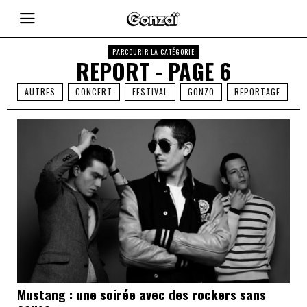
PARCOURIR LA CATÉGORIE
REPORT
- PAGE 6
AUTRES
CONCERT
FESTIVAL
GONZO
REPORTAGE
Mustang : une soirée avec des rockers sans