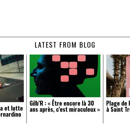
LATEST FROM BLOG
Gilb’R : « Être encore là 30
Plage de R
a et lutte
ans après, c’est miraculeux »
à Saint Tr
ernardino