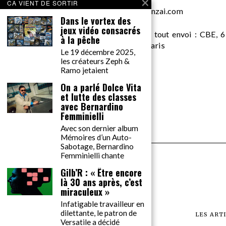
CA VIENT DE SORTIR
desk AT gonzai.com
Dans le vortex des
jeux vidéo consacrés
Edité par GONZAÏ MEDIA. Pour tout envoi : CBE, 6
à la pêche
Messager, pour GONZAÏ, 75018 Paris
Le 19 décembre 2025,
les créateurs Zeph &
Ramo jetaient
On a parlé Dolce Vita
et lutte des classes
avec Bernardino
Femminielli
Avec son dernier album
Mémoires d’un Auto-
Sabotage, Bernardino
Femminielli chante
Gilb’R : « Être encore
là 30 ans après, c’est
miraculeux »
Infatigable travailleur en
dilettante, le patron de
LES ART
Versatile a décidé