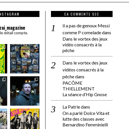
INSTAGRAM
CA COMMENTE SEC
il a pas de genoux Messi
zai_magazine
comme P comelade
dans
 le détail compte.
Dans le vortex des jeux
vidéo consacrés à la
pêche
Dans le vortex des jeux
vidéos consacrés à la
pêche
dans
PACÔME
THIELLEMENT
La séance d’Hip Gnose
La Patrie
dans
On a parlé Dolce Vita et
lutte des classes avec
Bernardino Femminielli