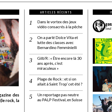
ARTICLES RÉCENTS
Dans le vortex des jeux
gon
vidéo consacrés à la pêche
Seul
On a parlé Dolce Vita et
lutte des classes avec
Bernardino Femminielli
Gilb’R : « Être encore là 30
ans après, c’est
miraculeux »
Plage de Rock : et si on
allait à Saint Trop’ cet été ?
Un reportage pas neutre
gazine des
au PALP Festival, en Suisse
le rock, la