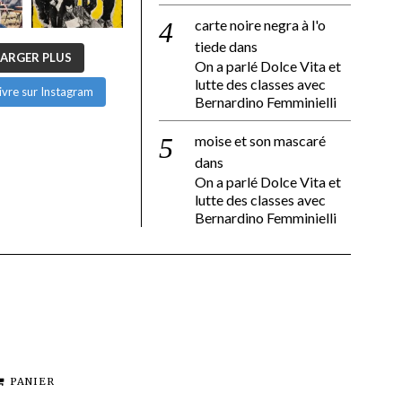
carte noire negra à l'o
tiede
dans
ARGER PLUS
On a parlé Dolce Vita et
lutte des classes avec
ivre sur Instagram
Bernardino Femminielli
moise et son mascaré
dans
On a parlé Dolce Vita et
lutte des classes avec
Bernardino Femminielli
PANIER