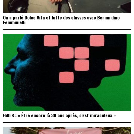
On a parlé Dolce Vita et lutte des classes avec Bernardino
Femminielli
Gilb’R : « Être encore là 30 ans après, c’est miraculeux »