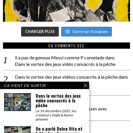
CHARGER PLUS
Suivre sur Instagram
CA COMMENTE SEC
il a pas de genoux Messi comme P comelade
dans
Dans le vortex des jeux vidéo consacrés à la pêche
Dans le vortex des jeux vidéos consacrés à la pêche
dans
PACÔME THIELLEMENT
CA VIENT DE SORTIR
La séance d’Hip Gnose
Dans le vortex des jeux
vidéo consacrés à la
La Patrie
dans
pêche
On a parlé Dolce Vita et lutte des classes avec
Le 19 décembre 2025, les
Bernardino Femminielli
créateurs Zeph & Ramo
jetaient
carte noire negra à l'o tiede
dans
On a parlé Dolce Vita et