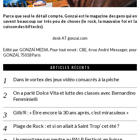
Parce que seul le détail compte, Gonzaï est le magazine des gens qui en
savent beaucoup sur très peu de choses (le rock, la mauvaise foi et la
cuisson des biftecks).
desk AT gonzai.com
Edité par GONZAÏ MEDIA. Pour tout envoi : CBE, 6 rue André Messager, pour
GONZAÏ, 75018 Paris
ARTICLES RÉCENTS
Dans le vortex des jeux vidéo consacrés à la pêche
On a parlé Dolce Vita et lutte des classes avec Bernardino
Femminielli
Gilb’R : « Être encore là 30 ans après, c’est miraculeux »
Plage de Rock : et si on allait à Saint Trop’ cet été ?
Un reportage pas neutre au PALP Festival, en Suisse