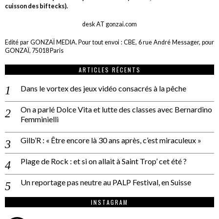
cuisson des biftecks).
desk AT gonzai.com
Edité par GONZAÏ MEDIA. Pour tout envoi : CBE, 6 rue André Messager, pour
GONZAÏ, 75018 Paris
ARTICLES RÉCENTS
Dans le vortex des jeux vidéo consacrés à la pêche
On a parlé Dolce Vita et lutte des classes avec Bernardino
Femminielli
Gilb’R : « Être encore là 30 ans après, c’est miraculeux »
Plage de Rock : et si on allait à Saint Trop’ cet été ?
Un reportage pas neutre au PALP Festival, en Suisse
INSTAGRAM