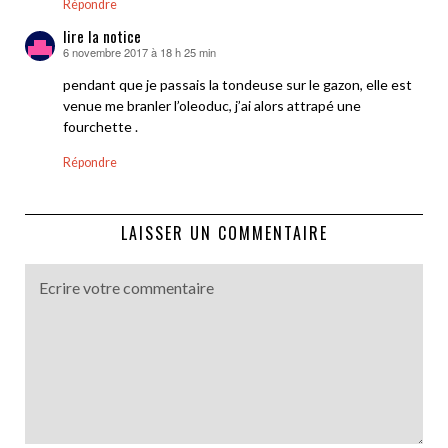
Répondre
lire la notice
6 novembre 2017 à 18 h 25 min
dit :
pendant que je passais la tondeuse sur le gazon, elle est
venue me branler l’oleoduc, j’ai alors attrapé une
fourchette .
Répondre
LAISSER UN COMMENTAIRE