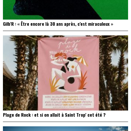
Gilb’R : « Être encore là 30 ans après, c’est miraculeux »
Plage de Rock : et si on allait à Saint Trop’ cet été ?