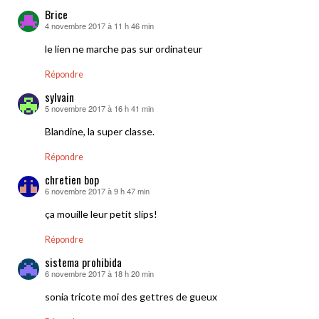
Brice
4 novembre 2017 à 11 h 46 min
dit :
le lien ne marche pas sur ordinateur
Répondre
sylvain
5 novembre 2017 à 16 h 41 min
dit :
Blandine, la super classe.
Répondre
chretien bop
6 novembre 2017 à 9 h 47 min
dit :
ça mouille leur petit slips!
Répondre
sistema prohibida
6 novembre 2017 à 18 h 20 min
dit :
sonia tricote moi des gettres de gueux