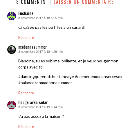
8 COMMENTS
LAISSER UN COMMENTAIRE
Enchaine
3 novembre 2017 à 18 h 25 min
dit :
çà caSSe pas les paTTes a un canard!
Répondre
madonnasummer
3 novembre 2017 à 18 h 29 min
dit :
Blandine, tu es sublime, brillante, et je veux bouger mon
corps avec toi.
#dancingqueenofthestoneage #emmenemoidansercesoir
#balancetonmadonnasummer
Répondre
bouge avec solar
3 novembre 2017 à 19 h 14 min
dit :
t’a pas assez a la maison ?
Répondre