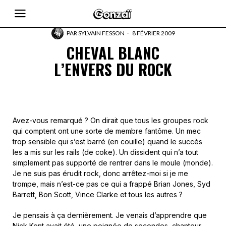
PAR
SYLVAIN FESSON
8 FÉVRIER 2009
CHEVAL BLANC
L’ENVERS DU ROCK
Avez-vous remarqué ? On dirait que tous les groupes rock
qui comptent ont une sorte de membre fantôme. Un mec
trop sensible qui s’est barré (en couille) quand le succès
les a mis sur les rails (de coke). Un dissident qui n’a tout
simplement pas supporté de rentrer dans le moule (monde).
Je ne suis pas érudit rock, donc arrêtez-moi si je me
trompe, mais n’est-ce pas ce qui a frappé Brian Jones, Syd
Barrett, Bon Scott, Vince Clarke et tous les autres ?
Je pensais à ça dernièrement. Je venais d’apprendre que
Nick Kent avait été, une poignée de secondes, chanteur