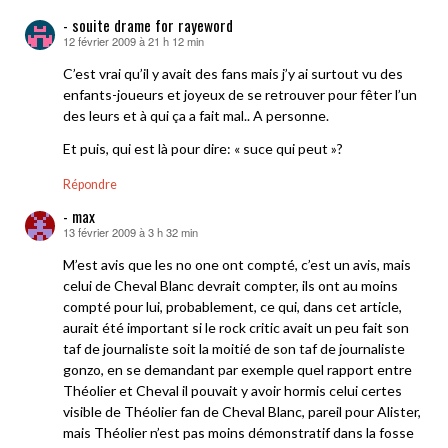
- souite drame for rayeword
12 février 2009 à 21 h 12 min
dit :
C’est vrai qu’il y avait des fans mais j’y ai surtout vu des
enfants-joueurs et joyeux de se retrouver pour fêter l’un
des leurs et à qui ça a fait mal.. A personne.
Et puis, qui est là pour dire: « suce qui peut »?
Répondre
- max
13 février 2009 à 3 h 32 min
dit :
M’est avis que les no one ont compté, c’est un avis, mais
celui de Cheval Blanc devrait compter, ils ont au moins
compté pour lui, probablement, ce qui, dans cet article,
aurait été important si le rock critic avait un peu fait son
taf de journaliste soit la moitié de son taf de journaliste
gonzo, en se demandant par exemple quel rapport entre
Théolier et Cheval il pouvait y avoir hormis celui certes
visible de Théolier fan de Cheval Blanc, pareil pour Alister,
mais Théolier n’est pas moins démonstratif dans la fosse