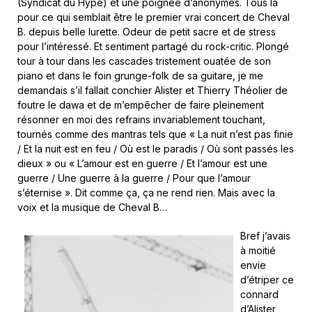
(Syndicat du Hype) et une poignée d’anonymes. Tous là
pour ce qui semblait être le premier vrai concert de Cheval
B. depuis belle lurette. Odeur de petit sacre et de stress
pour l’intéressé. Et sentiment partagé du rock-critic. Plongé
tour à tour dans les cascades tristement ouatée de son
piano et dans le foin grunge-folk de sa guitare, je me
demandais s’il fallait conchier Alister et Thierry Théolier de
foutre le dawa et de m’empêcher de faire pleinement
résonner en moi des refrains invariablement touchant,
tournés comme des mantras tels que « La nuit n’est pas finie
/ Et la nuit est en feu / Où est le paradis / Où sont passés les
dieux » ou « L’amour est en guerre / Et l’amour est une
guerre / Une guerre à la guerre / Pour que l’amour
s’éternise ». Dit comme ça, ça ne rend rien. Mais avec la
voix et la musique de Cheval B…
Bref j’avais
à moitié
envie
d’étriper ce
connard
d’Alister