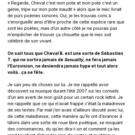
« Regarde, Cheval c’est mon pote et mon pote c’est un
génie, tripe sur mon pote maudit » alors que le mec livrait
de purs poèmes sonores. Oui, je les trouvais cons à
s’enorgueillir ainsi d’être proche de cette espèce rare que
sont les poètes, mais d’un autre côté je ne pouvais pas
m’empêcher de trouver ça chouette que le mec soit
célébré de son vivant.
On sait tous que Cheval B. est une sorte de Sébastien
T. qui ne sortira jamais de
Sexuality
, ne fera jamais
l’Eurovision, ne deviendra jamais hype et tout alors
voilà.. ça se fête.
Je sais peu de choses sur lui. Je me rappelle avoir
découvert sa musique durant l’été 2007 sur les conseils
d’un ami averti de mon goût pour un certain rock lettré. Je
me rappelle que ce qui m’avait frappé c’était la maladresse
de ses textes. Par mail j’en avais d’ailleurs discuté avec lui,
de cette maladresse, cette manière qu’ils ont d’avancer à
tâtons dans une sorte de roue libre poétique, se moquant
des convenances, du qu’en dira-t-on et comment ça les