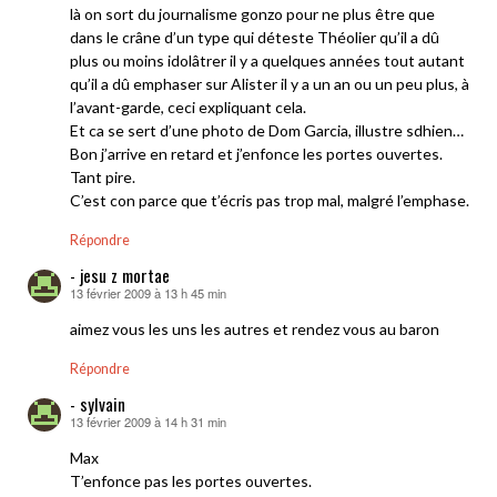
là on sort du journalisme gonzo pour ne plus être que
dans le crâne d’un type qui déteste Théolier qu’il a dû
plus ou moins idolâtrer il y a quelques années tout autant
qu’il a dû emphaser sur Alister il y a un an ou un peu plus, à
l’avant-garde, ceci expliquant cela.
Et ca se sert d’une photo de Dom Garcia, illustre sdhien…
Bon j’arrive en retard et j’enfonce les portes ouvertes.
Tant pire.
C’est con parce que t’écris pas trop mal, malgré l’emphase.
Répondre
- jesu z mortae
13 février 2009 à 13 h 45 min
dit :
aimez vous les uns les autres et rendez vous au baron
Répondre
- sylvain
13 février 2009 à 14 h 31 min
dit :
Max
T’enfonce pas les portes ouvertes.