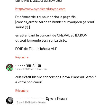
sur le METABLOG du SDH 360
http://www.syndicatduhype.com
Et démmerde-toi pour pécho la page fils.
[conseil_arrête toi de te branler sur youporn ça rend
sourd (?) ]
en attendant le concert de CHEVAL au BARON
et tout le monde sera sur La Liste.
FOIE de TH – le béco à ALI’
Répondre
- - - - - Sue Allien
12 avril 2009 à 19 h 46 min
dit :
euh c’était bien le concert de Cheval Blanc au Baron ?
à votre bon coeur
Répondre
- - - - - - - - - - - - - - Sylvain Fesson
13 avril 2009 à 0 h 46 min
dit :