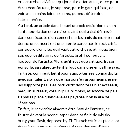
en contrebas d’Alister qui joue, il est fan aussi, et ce peut
être réconfortant, je suppose, pour le gars qui joue, de
voir ses copains faire les cons, ça peut détendre
l’atmosphère.
Au fond, un article dans lequel un rock critic (donc selon
l’autoappellation du gars) se plaint qu’il a été dérangé
dans son écoute d’un concert par les amis du musicien qui
donne un concert est une merde parce que le rock critic
considère d’emblée qu’il vaut autre chose, et mieux bien
sûr, que lesdits amis de l’artiste, bref, il se fout à la
hauteur de l’artiste. Alors qu’il n’est que critique. Et son
gonzo, là, sa subjectivité, il la fout dans une empathie avec
l’artiste, comment fait-il pour supporter ses connards, lui,
avec son talent, alors que moi qui n’en ai pas moins, je ne
les supporte pas. T’es rock critic donc tes un spectateur,
mec, un auditeur, voilà, ni plus ni moins, et encore ne pais
tu pas ta place quand elle est payante, bon là elle ne
l’était pas.
En fait, le rock critic aimerait être l’ami de l’artiste, se
foutre devant la scène, taper dans sa fiole de whisky –
bring your flask, deposed by ThTh rock critic, et picole, ca
devrait emmener ta subjectivité vers des conditions