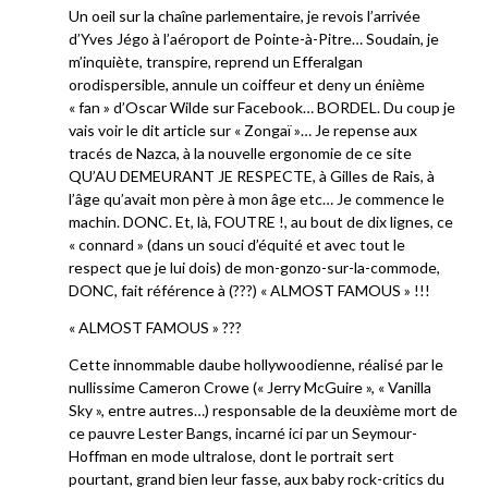
Un oeil sur la chaîne parlementaire, je revois l’arrivée
d’Yves Jégo à l’aéroport de Pointe-à-Pitre… Soudain, je
m’inquiète, transpire, reprend un Efferalgan
orodispersible, annule un coiffeur et deny un énième
« fan » d’Oscar Wilde sur Facebook… BORDEL. Du coup je
vais voir le dit article sur « Zongaï »… Je repense aux
tracés de Nazca, à la nouvelle ergonomie de ce site
QU’AU DEMEURANT JE RESPECTE, à Gilles de Rais, à
l’âge qu’avait mon père à mon âge etc… Je commence le
machin. DONC. Et, là, FOUTRE !, au bout de dix lignes, ce
« connard » (dans un souci d’équité et avec tout le
respect que je lui dois) de mon-gonzo-sur-la-commode,
DONC, fait référence à (???) « ALMOST FAMOUS » !!!
« ALMOST FAMOUS » ???
Cette innommable daube hollywoodienne, réalisé par le
nullissime Cameron Crowe (« Jerry McGuire », « Vanilla
Sky », entre autres…) responsable de la deuxième mort de
ce pauvre Lester Bangs, incarné ici par un Seymour-
Hoffman en mode ultralose, dont le portrait sert
pourtant, grand bien leur fasse, aux baby rock-critics du