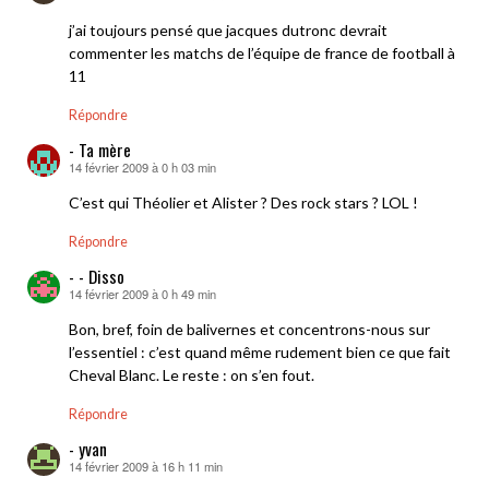
j’ai toujours pensé que jacques dutronc devrait
commenter les matchs de l’équipe de france de football à
11
Répondre
- Ta mère
14 février 2009 à 0 h 03 min
dit :
C’est qui Théolier et Alister ? Des rock stars ? LOL !
Répondre
- - Disso
14 février 2009 à 0 h 49 min
dit :
Bon, bref, foin de balivernes et concentrons-nous sur
l’essentiel : c’est quand même rudement bien ce que fait
Cheval Blanc. Le reste : on s’en fout.
Répondre
- yvan
14 février 2009 à 16 h 11 min
dit :