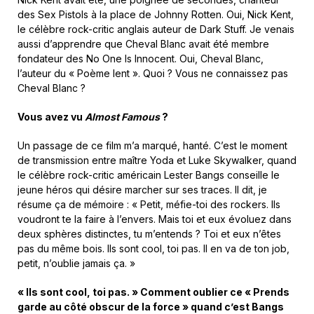
des Sex Pistols à la place de Johnny Rotten. Oui, Nick Kent,
le célèbre rock-critic anglais auteur de Dark Stuff. Je venais
aussi d’apprendre que Cheval Blanc avait été membre
fondateur des No One Is Innocent. Oui, Cheval Blanc,
l’auteur du « Poème lent ». Quoi ? Vous ne connaissez pas
Cheval Blanc ?
Vous avez vu
Almost Famous
?
Un passage de ce film m’a marqué, hanté. C’est le moment
de transmission entre maître Yoda et Luke Skywalker, quand
le célèbre rock-critic américain Lester Bangs conseille le
jeune héros qui désire marcher sur ses traces. Il dit, je
résume ça de mémoire : « Petit, méfie-toi des rockers. Ils
voudront te la faire à l’envers. Mais toi et eux évoluez dans
deux sphères distinctes, tu m’entends ? Toi et eux n’êtes
pas du même bois. Ils sont cool, toi pas. Il en va de ton job,
petit, n’oublie jamais ça. »
« Ils sont cool, toi pas. » Comment oublier ce « Prends
garde au côté obscur de la force » quand c’est Bangs