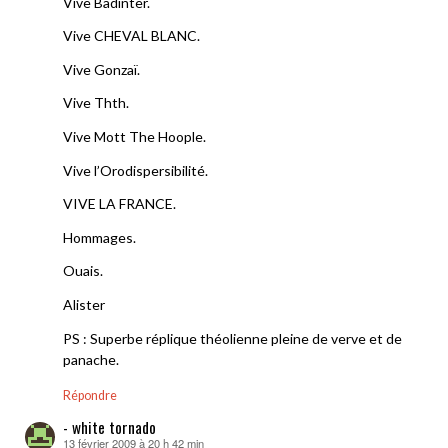
Vive Badinter.
Vive CHEVAL BLANC.
Vive Gonzaï.
Vive Thth.
Vive Mott The Hoople.
Vive l’Orodispersibilité.
VIVE LA FRANCE.
Hommages.
Ouais.
Alister
PS : Superbe réplique théolienne pleine de verve et de
panache.
Répondre
- white tornado
13 février 2009 à 20 h 42 min
dit :