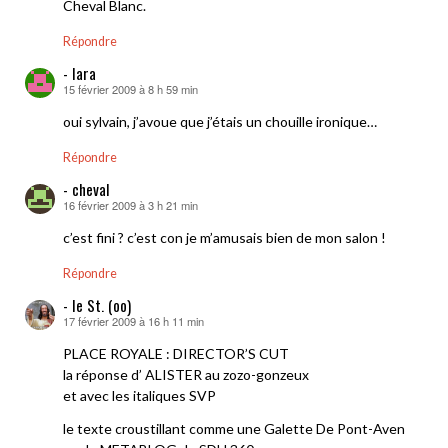
Cheval Blanc.
Répondre
- lara
15 février 2009 à 8 h 59 min
dit :
oui sylvain, j’avoue que j’étais un chouille ironique…
Répondre
- cheval
16 février 2009 à 3 h 21 min
dit :
c’est fini ? c’est con je m’amusais bien de mon salon !
Répondre
- le St. (oo)
17 février 2009 à 16 h 11 min
dit :
PLACE ROYALE : DIRECTOR’S CUT
la réponse d’ ALISTER au zozo-gonzeux
et avec les italiques SVP
le texte croustillant comme une Galette De Pont-Aven