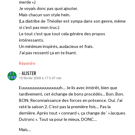
merde ».)
Je voyais donc pas quoi ajouter.
Mais chacun son style hein.
(La diatribe de Théolier est sympa dans son genre, même
si c’est pas mon truc.)
Le tout c’est que tout cela génère des propos
intéressants.
Un minimum inspirés, audacieux et frais.
J’ai pas ressenti ça en te lisant.
Répondre
- ALISTER
13 février 2009 à 17 h 47 min
dit :
Euuuuuuuuuuuuuuuuh… Je lis avec intérêt, bien que
tardivement, cet échange de bons procédés… Bon. Bon.
BON. Reconnaissance des forces en présence. Oui. J’ai
raté la saison 2. C’est pas la première fois… Pas la
dernière. Après tout « connard », ça change de ‘ »Jacques
Dutronc ». Tout va pour le mieux, DONC…
Mais…