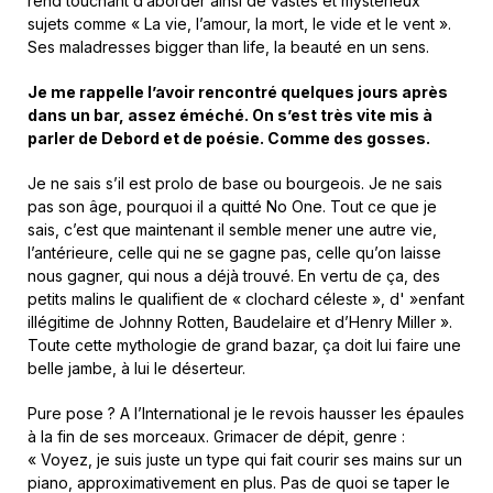
rend touchant d’aborder ainsi de vastes et mystérieux
sujets comme « La vie, l’amour, la mort, le vide et le vent ».
Ses maladresses bigger than life, la beauté en un sens.
Je me rappelle l’avoir rencontré quelques jours après
dans un bar, assez éméché. On s’est très vite mis à
parler de Debord et de poésie. Comme des gosses.
Je ne sais s’il est prolo de base ou bourgeois. Je ne sais
pas son âge, pourquoi il a quitté No One. Tout ce que je
sais, c’est que maintenant il semble mener une autre vie,
l’antérieure, celle qui ne se gagne pas, celle qu’on laisse
nous gagner, qui nous a déjà trouvé. En vertu de ça, des
petits malins le qualifient de « clochard céleste », d' »enfant
illégitime de Johnny Rotten, Baudelaire et d’Henry Miller ».
Toute cette mythologie de grand bazar, ça doit lui faire une
belle jambe, à lui le déserteur.
Pure pose ? A l’International je le revois hausser les épaules
à la fin de ses morceaux. Grimacer de dépit, genre :
« Voyez, je suis juste un type qui fait courir ses mains sur un
piano, approximativement en plus. Pas de quoi se taper le