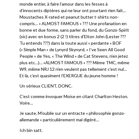
monde entier, à faire l’amour dans les fesses à
d’innocents diptères qui ne leur ont pourtant rien fait…
Moustaches X-rated et peanut butter t-shirts non-
compris… « ALMOST FAMOUS » ??? Une profanation en
bonne et due forme, sans parler du fond, du Gonzo-Spirit
(sic) avec en bonus 2 (2 !) titres d’Elton John (Lester ???
Tu entends ???) dans la toute aussi « perdante » BOF
(« Simple Man » de Lynyrd Skynyrd, « I’ve Seen All Good
People » de Yes, « The Wind » de Cat Stevens, n’en jetez
plus etc…)… »ALMOST FAMOUS » ??? Même TMC, même
W9, même NRJ 12 n’en veulent pas tellement c’est nul…
Et là, c’est quasiment l’EXERGUE du jeune homme !
Un sérieux CLIENT, DONC.
C’est comme invoquer Moïse en citant Charlton Heston.
Voire…
Je saute. M’oublie sur un entracte « philosophie gonzo-
allemande » particulièrement mal digéré…
Ich bin satt.