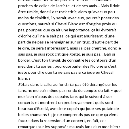
proches de celles de l’artiste, et de ses amis… Mais il doit
être timide, donc il est rock critic, alors qu’avec un peu
moins de timidité, il y serait, avec eux, pourrait poser des
questions, saurait si Cheval Blanc est d’origine prolo ou
pas, pour peu que ça ait une importance, ça lui éviterait
d’écrire qu’il ne le sait pas, ce qui est ahurissant, d’une
part de ne pas se renseigner sur un truc, d’autre part de
le dire, ce serait intéressant, mais j’ai pas cherché, donc je
sais pas, je suis rock critique gonzo, je suis pas… Bah si
bordel. C’est ton travail, de connaître les contours d’un
mec dont tu parles : pourquoi parler des No one si c’est
juste pour dire que tu ne sais pas si ça joue en Cheval
Blanc ?
J’étais dans la salle, au fond, n’ai pas été dérangé par les
fans, ne me suis même pas rendu du compte du fait – quel
musicien n’a pas des copains fans qui le suivent à ses
concerts et montrent un peu bruyamment qu’ils sont
heureux d’être là, avec leur copain qui joue ses putain de
belles chansons ? -, je ne comprends pas ce que ça vient
foutre dans la recension d’un concert, en fait, ces
remarques sur les supposés mauvais fans d’un mec bien :