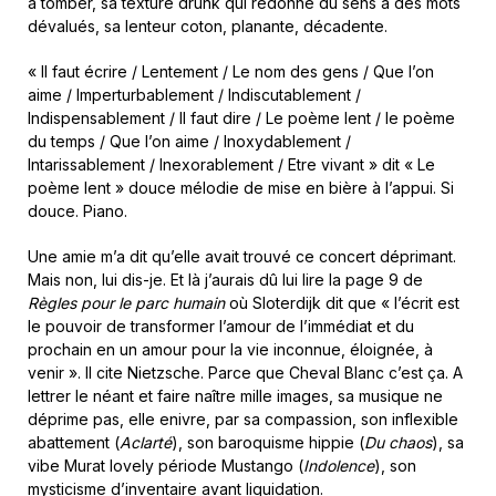
à tomber, sa texture drunk qui redonne du sens à des mots
dévalués, sa lenteur coton, planante, décadente.
« Il faut écrire / Lentement / Le nom des gens / Que l’on
aime / Imperturbablement / Indiscutablement /
Indispensablement / Il faut dire / Le poème lent / le poème
du temps / Que l’on aime / Inoxydablement /
Intarissablement / Inexorablement / Etre vivant » dit « Le
poème lent » douce mélodie de mise en bière à l’appui. Si
douce. Piano.
Une amie m’a dit qu’elle avait trouvé ce concert déprimant.
Mais non, lui dis-je. Et là j’aurais dû lui lire la page 9 de
Règles pour le parc humain
où Sloterdijk dit que « l’écrit est
le pouvoir de transformer l’amour de l’immédiat et du
prochain en un amour pour la vie inconnue, éloignée, à
venir ». Il cite Nietzsche. Parce que Cheval Blanc c’est ça. A
lettrer le néant et faire naître mille images, sa musique ne
déprime pas, elle enivre, par sa compassion, son inflexible
abattement (
Aclarté
), son baroquisme hippie (
Du chaos
), sa
vibe Murat lovely période Mustango (
Indolence
), son
mysticisme d’inventaire avant liquidation.