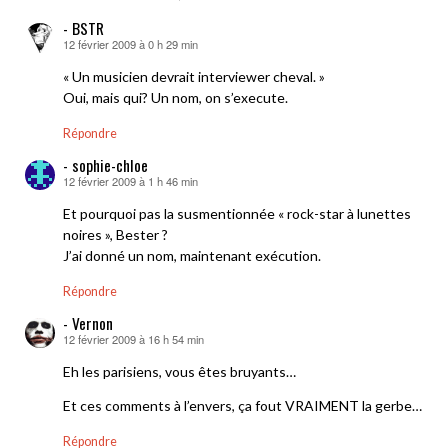
- BSTR
12 février 2009 à 0 h 29 min
dit :
« Un musicien devrait interviewer cheval. »
Oui, mais qui? Un nom, on s’execute.
Répondre
- sophie-chloe
12 février 2009 à 1 h 46 min
dit :
Et pourquoi pas la susmentionnée « rock-star à lunettes
noires », Bester ?
J’ai donné un nom, maintenant exécution.
Répondre
- Vernon
12 février 2009 à 16 h 54 min
dit :
Eh les parisiens, vous êtes bruyants…
Et ces comments à l’envers, ça fout VRAIMENT la gerbe…
Répondre