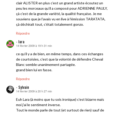
clair ALISTER en plus c’est un grand artiste écoutez un
peu les morceaux qu’il a composé pour ADRIENNE PAULY,
çà c’est de la grande variété, la qualité française. Je me
souviens que je l’avais vu en live à l’émission TARATATA,
çà déchirait tout, c’était totalement gonzo.
Répondre
- lara
14 février 2009 à 19 h 31 min
dit :
ce qu’il y a de bien, en même temps, dans ces échanges
de courtoisies, c’est que la volonté de défendre Cheval
Blanc semble unanimement partagée.
grand bien lui en fasse.
Répondre
- Sylvain
14 février 2009 à 20 h 27 min
dit :
Euh Lara (à moins que tu sois ironique) c’est bizarre mais
moi j’ai le sentiment inverse.
Tout le monde parle de tout (et surtout de rien) sauf de