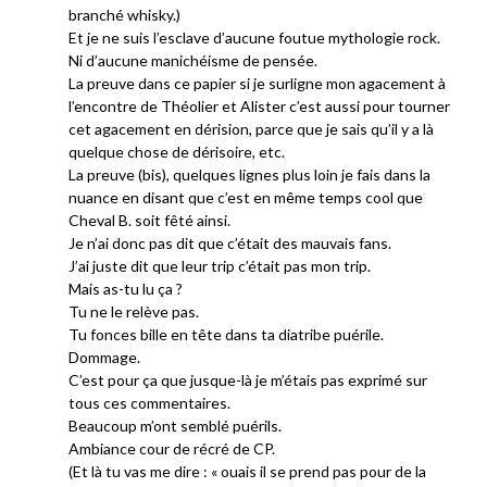
branché whisky.)
Et je ne suis l’esclave d’aucune foutue mythologie rock.
Ni d’aucune manichéisme de pensée.
La preuve dans ce papier si je surligne mon agacement à
l’encontre de Théolier et Alister c’est aussi pour tourner
cet agacement en dérision, parce que je sais qu’il y a là
quelque chose de dérisoire, etc.
La preuve (bis), quelques lignes plus loin je fais dans la
nuance en disant que c’est en même temps cool que
Cheval B. soit fêté ainsi.
Je n’ai donc pas dit que c’était des mauvais fans.
J’ai juste dit que leur trip c’était pas mon trip.
Mais as-tu lu ça ?
Tu ne le relève pas.
Tu fonces bille en tête dans ta diatribe puérile.
Dommage.
C’est pour ça que jusque-là je m’étais pas exprimé sur
tous ces commentaires.
Beaucoup m’ont semblé puérils.
Ambiance cour de récré de CP.
(Et là tu vas me dire : « ouais il se prend pas pour de la