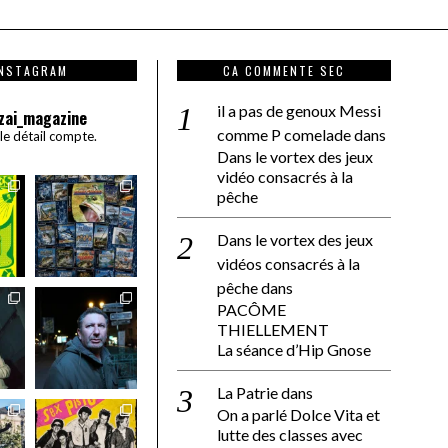
INSTAGRAM
CA COMMENTE SEC
il a pas de genoux Messi
zai_magazine
comme P comelade
dans
 le détail compte.
Dans le vortex des jeux
vidéo consacrés à la
pêche
Dans le vortex des jeux
vidéos consacrés à la
pêche
dans
PACÔME
THIELLEMENT
La séance d’Hip Gnose
La Patrie
dans
On a parlé Dolce Vita et
lutte des classes avec