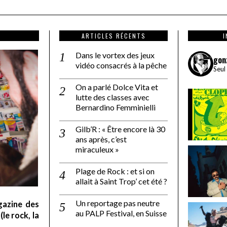
ARTICLES RÉCENTS
Dans le vortex des jeux
gon
vidéo consacrés à la pêche
Seul
On a parlé Dolce Vita et
lutte des classes avec
Bernardino Femminielli
Gilb’R : « Être encore là 30
ans après, c’est
miraculeux »
Plage de Rock : et si on
allait à Saint Trop’ cet été ?
Un reportage pas neutre
gazine des
au PALP Festival, en Suisse
le rock, la