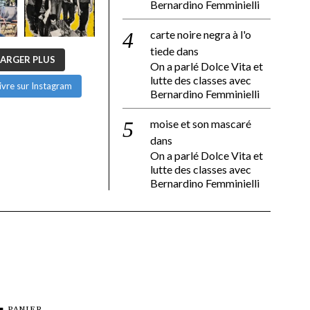
Bernardino Femminielli
carte noire negra à l'o
tiede
dans
ARGER PLUS
On a parlé Dolce Vita et
lutte des classes avec
ivre sur Instagram
Bernardino Femminielli
moise et son mascaré
dans
On a parlé Dolce Vita et
lutte des classes avec
Bernardino Femminielli
PANIER