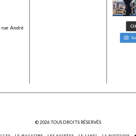
CH
 rue André
Su
©
2026
TOUS DROITS RÉSERVÉS
ICLES
LE MAGAZINE
LES SOIRÉES
LE LABEL
LA BOUTIQUE