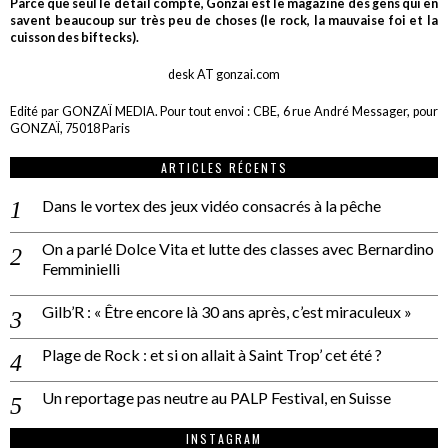
Parce que seul le détail compte, Gonzaï est le magazine des gens qui en
savent beaucoup sur très peu de choses (le rock, la mauvaise foi et la
cuisson des biftecks).
desk AT gonzai.com
Edité par GONZAÏ MEDIA. Pour tout envoi : CBE, 6 rue André Messager, pour
GONZAÏ, 75018 Paris
ARTICLES RÉCENTS
Dans le vortex des jeux vidéo consacrés à la pêche
On a parlé Dolce Vita et lutte des classes avec Bernardino
Femminielli
Gilb’R : « Être encore là 30 ans après, c’est miraculeux »
Plage de Rock : et si on allait à Saint Trop’ cet été ?
Un reportage pas neutre au PALP Festival, en Suisse
INSTAGRAM