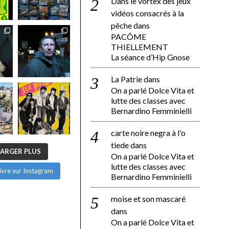
Dans le vortex des jeux
vidéos consacrés à la
pêche
dans
PACÔME
THIELLEMENT
La séance d’Hip Gnose
La Patrie
dans
On a parlé Dolce Vita et
lutte des classes avec
Bernardino Femminielli
carte noire negra à l'o
tiede
dans
ARGER PLUS
On a parlé Dolce Vita et
lutte des classes avec
ivre sur Instagram
Bernardino Femminielli
moise et son mascaré
dans
On a parlé Dolce Vita et