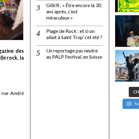
Gilb’R : « Être encore là 30
ans après, c’est
miraculeux »
Plage de Rock : et si on
allait à Saint Trop’ cet été ?
Un reportage pas neutre
gazine des
au PALP Festival, en Suisse
le rock, la
CH
 rue André
Su