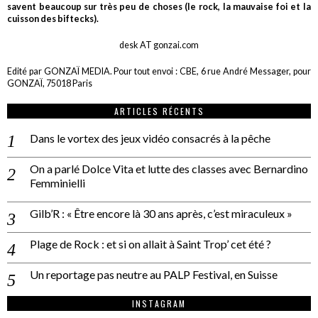
savent beaucoup sur très peu de choses (le rock, la mauvaise foi et la
cuisson des biftecks).
desk AT gonzai.com
Edité par GONZAÏ MEDIA. Pour tout envoi : CBE, 6 rue André Messager, pour
GONZAÏ, 75018 Paris
ARTICLES RÉCENTS
Dans le vortex des jeux vidéo consacrés à la pêche
On a parlé Dolce Vita et lutte des classes avec Bernardino
Femminielli
Gilb’R : « Être encore là 30 ans après, c’est miraculeux »
Plage de Rock : et si on allait à Saint Trop’ cet été ?
Un reportage pas neutre au PALP Festival, en Suisse
INSTAGRAM